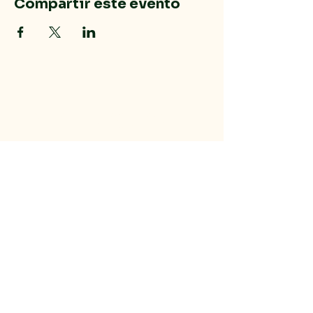
Compartir este evento
Dolan Rising, Inc.
928-715-2224
sean@mohaveoffgrid.com
Dolan Springs, AZ 86441, EE. UU.